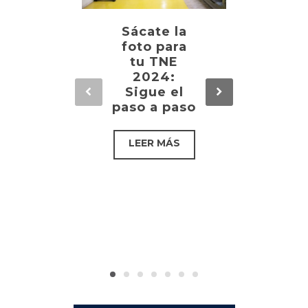
Sácate la
Aca
foto para
de
tu TNE
Jits
2024:
Univ
Sigue el
d de
paso a paso
re
encu
dep
ju
esc
inv